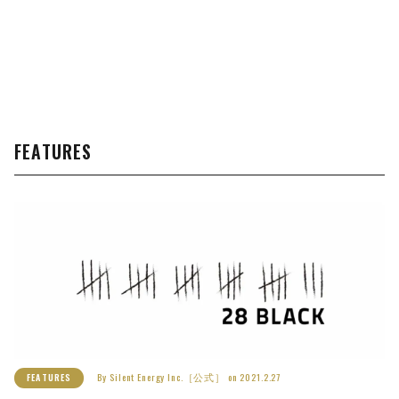
FEATURES
By
Silent Energy Inc.［公式］
on
2021.2.27
FEATURES