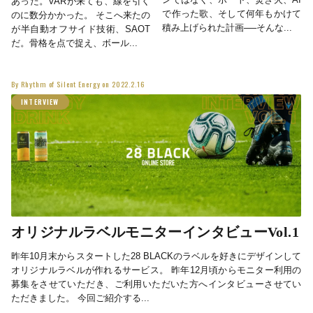
あった。VARが来ても、線を引く
で作った歌、そして何年もかけて
のに数分かかった。 そこへ来たの
積み上げられた計画──そんな...
が半自動オフサイド技術、SAOT
だ。骨格を点で捉え、ボール...
By
Rhythm of Silent Energy
on
2022.2.16
INTERVIEW
オリジナルラベルモニターインタビューVol.1
昨年10月末からスタートした28 BLACKのラベルを好きにデザインして
オリジナルラベルが作れるサービス。 昨年12月頃からモニター利用の
募集をさせていただき、ご利用いただいた方へインタビューさせてい
ただきました。 今回ご紹介する...