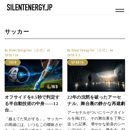
サッカー
By
Silent Energy Inc.［公式］
on
By
Silent Energy Inc.［公式］
on
2026.7.16
2026.6.3
TECH
SPORTS
169
オフサイドを0.5秒で判定す
22年の沈黙を破ったアーセ
る半自動技術の中身——12
ナル、舞台裏の静かな再建劇
台...
アーセナルがついにリーグタイト
ルを掲げた、その舞台裏を丁寧に
「越えてた気がする」。サッカー
追った記事。 華やかな歓喜のシー
の周縁には、いつもこの曖昧さが
ンではなく、ボート、焚き火、AI