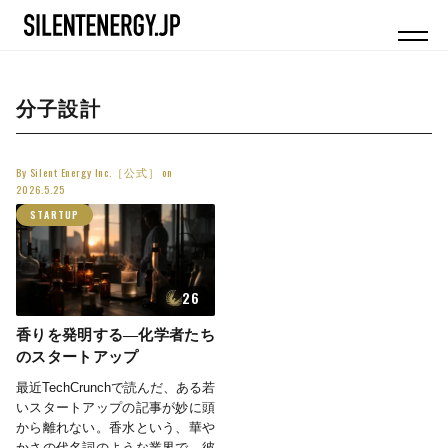
分子設計
By
Silent Energy Inc.［公式］
on
2026.5.25
STARTUP
26
香りを発明する—化学者たち
のスタートアップ
最近TechCrunchで読んだ、ある若
いスタートアップの記事が妙に頭
から離れない。香水という、華や
かさの代名詞のような業界で、彼