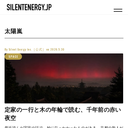
太陽嵐
By
Silent Energy Inc.［公式］
on
2026.5.30
SPACE
定家の一行と木の年輪で読む、千年前の赤い
夜空