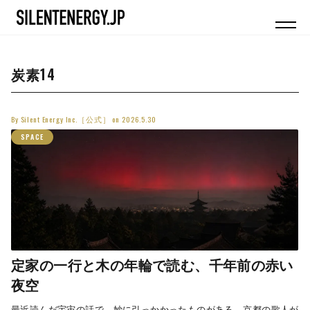
炭素14
By
Silent Energy Inc.［公式］
on
2026.5.30
SPACE
定家の一行と木の年輪で読む、千年前の赤い
夜空