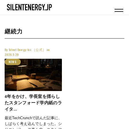
継続力
By
Silent Energy Inc.［公式］
on
2026.5.29
NEWS
4年をかけ、学長室を揺らし
たスタンフォード学内紙のラ
イタ...
最近TechCrunchで読んだ記事に、
しばらく考え込んでしまった。シ