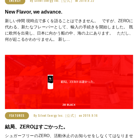
By
Silent Energy Inc.［公式］
on
2019.9.22
ENERGY
New Flavor, we advance.
新しい仲間 現時点で多くを語ることはできません。 ですが、ZEROに
代わる、新たなフレーバーとして、輸入の手続きを開始しました。 既
に欧州を出発し、日本に向かう船の中、海の上にあります。 ただし、
何が起こるかわかりません。 新し...
By
Silent Energy Inc.［公式］
on
2019.9.16
FEATURES
結局、ZEROはすごかった。
シュガーフリーのZERO、活動休止のお知らせをしなくてはなりませ