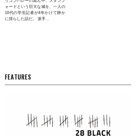
リコンバレーの真ん中、スタンフ
ォードという巨大な城を、一人の
10代の学生記者が4年かけて静か
に揺らした話だ。 派手...
FEATURES