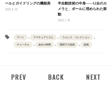
ールとガイドリングの機能美
半自動技術の中身——12台のカ
メラと、ボールに埋められた鼓
2026.6.23
動
2026.7.16
,
,
,
アート
アマチュアリズム
ウォレス・コレクション
,
,
,
チャーチル
余白の時間
戦時下の芸術
絵画
PREV
BACK
NEXT