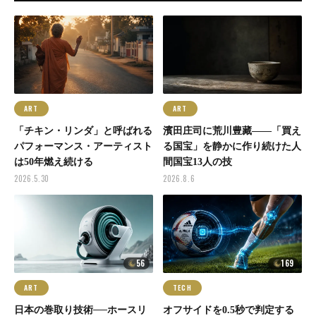
ART
ART
「チキン・リンダ」と呼ばれる
濱田庄司に荒川豊藏——「買え
パフォーマンス・アーティスト
る国宝」を静かに作り続けた人
は50年燃え続ける
間国宝13人の技
2026.5.30
2026.8.6
56
169
ART
TECH
日本の巻取り技術──ホースリ
オフサイドを0.5秒で判定する