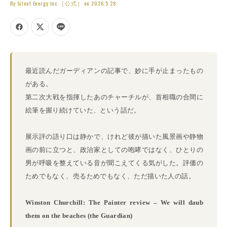
By
Silent Energy Inc.［公式］
on
2026.5.28
最近読んだガーディアンの記事で、妙に手が止まったもの
がある。
第二次大戦を指揮したあのチャーチルが、首相職の合間に
絵筆を握り続けていた、という話だ。
展示評の語り口は静かで、けれど彼が描いた風景画や静物
画の前に立つと、政治家としての咆哮ではなく、ひとりの
男が呼吸を整えている音が聞こえてくる気がした。評価の
ためでもなく、売るためでもなく、ただ描いた人の話。
Winston Churchill: The Painter review – We will daub
them on the beaches (the Guardian)