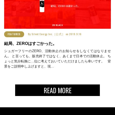
By
Silent Energy Inc.［公式］
on
2019.9.16
FEATURES
結局、ZEROはすごかった。
シュガーフリーのZERO、活動休止のお知らせをしなくてはなりませ
ん。 と言っても、販売終了ではなく、あくまで日本での活動休止。 ち
ょっと気分転換に…位に考えておいていただけましたら幸いです。 背
景をご説明申し上げますと、現...
READ MORE