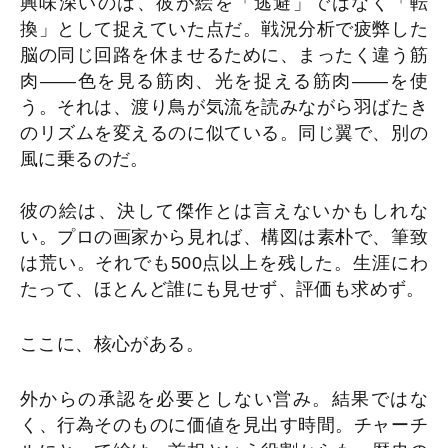
興味深いのは、彼が絵を「逃避」ではなく「転
換」として捉えていた点だ。戦況分析で疲弊した
脳の同じ回路を休ませるために、まったく違う筋
肉――色を見る筋肉、光を捉える筋肉――を使
う。それは、渡り鳥が気流を読みながら羽ばたき
のリズムを変えるのに似ている。同じ翼で、別の
風に乗るのだ。
彼の絵は、決して傑作とは言えないかもしれな
い。プロの画家から見れば、構図は素朴で、筆致
は荒い。それでも500点以上を残した。生涯にわ
たって、ほとんど誰にも見せず、評価も求めず。
ここに、核心がある。
外からの承認を必要としない営み。結果ではな
く、行為そのものに価値を見出す時間。チャーチ