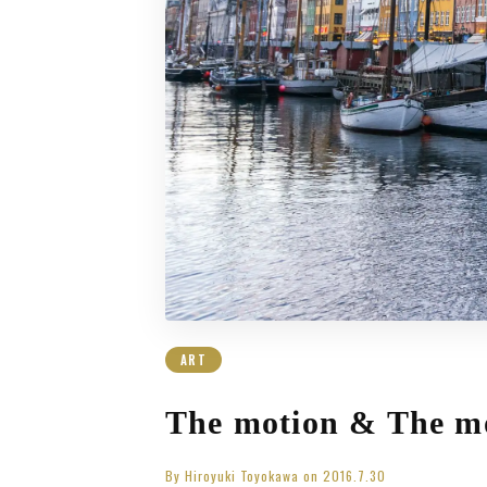
ART
The motion & 
By
Hiroyuki Toyokawa
on
2016.7.30