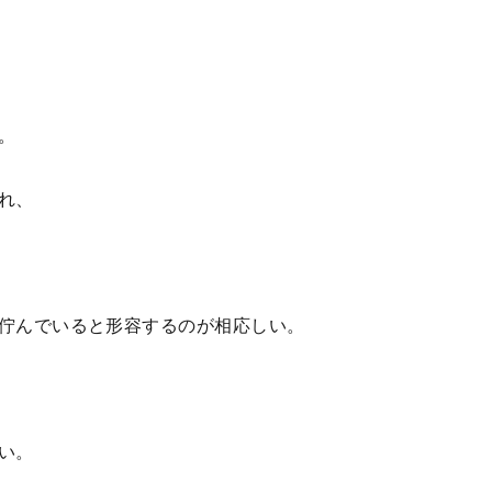
。
れ、
佇んでいると形容するのが相応しい。
い。