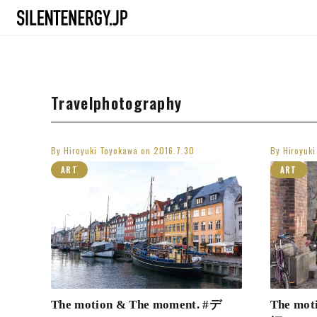
Travelphotography
By
Hiroyuki Toyokawa
on
2016.7.30
By
Hiroyuk
ART
ART
The motion & The moment. #デ
The mot