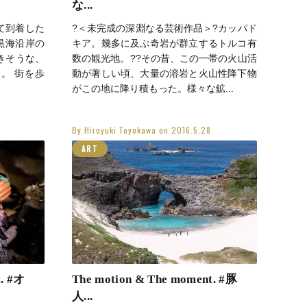
な...
て到着した
?＜未完成の深淵なる芸術作品＞?カッパド
黒海沿岸の
キア。幾多に及ぶ奇岩が群立するトルコ有
きそうな、
数の観光地。??その昔、この一帯の火山活
。 街を歩
動が著しい頃、大量の溶岩と火山性降下物
がこの地に降り積もった。様々な鉱...
By
Hiroyuki Toyokawa
on
2016.5.28
ART
t. #オ
The motion & The moment. #豚
人...