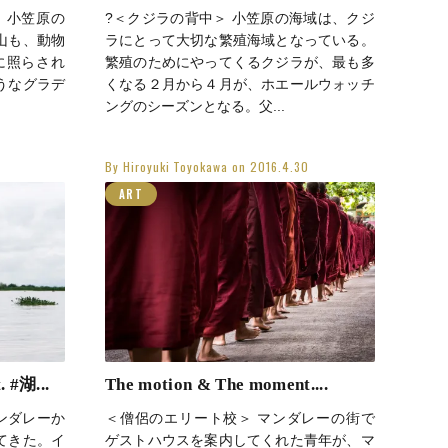
 小笠原の
?＜クジラの背中＞ 小笠原の海域は、クジ
山も、動物
ラにとって大切な繁殖海域となっている。
に照らされ
繁殖のためにやってくるクジラが、最も多
うなグラデ
くなる２月から４月が、ホエールウォッチ
ングのシーズンとなる。父...
By
Hiroyuki Toyokawa
on
2016.4.30
ART
 #湖...
The motion & The moment....
ンダレーか
＜僧侶のエリート校＞ マンダレーの街で
てきた。イ
ゲストハウスを案内してくれた青年が、マ