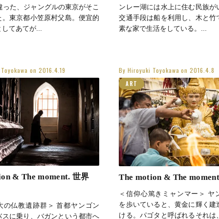
ンレー湖には水上に住む民族が
°違った、ジャングルの東京がそこ
交通手段は船を利用し、木と竹
た。東京都小笠原村父島。便宜的
素な家で生活をしている。...
してあてが...
i Toyokawa
on
2016.4.19
By
Hiroyuki Toyokawa
on
2016.4.8
ART
ion & The moment. 世界
The motion & The moment.
＜信仰心篤きミャンマー＞ ヤ
を歩いていると、黄金に輝く建
大の仏教遺跡群＞ 首都ヤンゴン
ける。パゴタと呼ばれるそれは
バスに乗り、バガンという都市へ