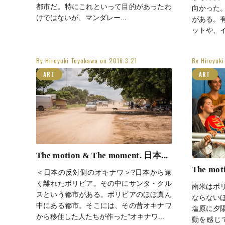
都市だ。特にこれといって目的があったわ
向かった
けではないが、マンダレー...
がある。
ットや、イ
By
Hiroyuki Toyokawa
on
2016.3.21
By
Hiroyuk
ART
ART
The motion & The moment. 日本...
The moti
＜日本の反対側のオキナワ＞?日本から遠
く離れたボリビア。その中にサンタ・クル
南米はボ
スという都市がある。ボリビアのほぼ真ん
ならない
中にある都市。そこには、その昔オキナワ
塩原に夕
から移住した人たちが作った”オキナワ...
動を感じ