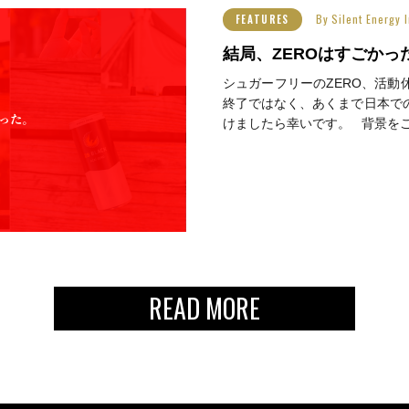
By
Silent Energ
FEATURES
結局、ZEROはすごかっ
シュガーフリーのZERO、活動
終了ではなく、あくまで日本で
けましたら幸いです。 背景をご
READ MORE