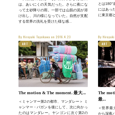
とは180
は、あいにくの天気だった。さらに夜にな
にはあっ
って土砂降りの雨。一部では山肌の泥が溶
に東京都と
け出し、川の様になっていた。自然が支配
する世界の洗礼を受けた様な感...
By
Hiroyuki Toyokawa
on
2016.4.23
By
Hiroyuk
ART
ART
The motion & The moment. 最大...
The mot
最...
＜ミャンマー第2の都市、マンダレー＞ ミ
ャンマー・バガンを後にして、次に向かっ
＜世界最
たのはマンダレー。ヤンゴンに次ぐ第2の
から深夜