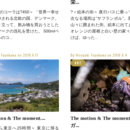
栄...
mlのコーラは?450＞ 「世界一幸せ
?＜絵本の街＞ 夜行バスに乗っ
称される北欧の国、デンマーク。
次なる場所は”サフランボル”。
り立って、飲み物を買おうとした
山々に囲まれた街。絵本に出て
ークの洗礼を受けた。 500mlペ
オレンジの屋根と白い壁の家々
コ...
けば、ゆった...
i Toyokawa
on
2016.6.11
By
Hiroyuki Toyokawa
on
2016.6.4
ART
on & The moment....
The motion & The momen
ガ...
ら東京へ25時間＞ 東京に帰る