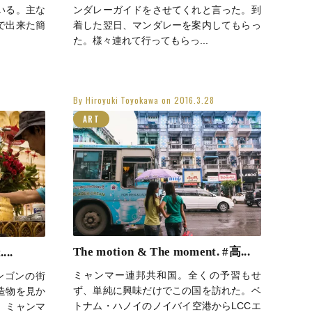
いる。主な
ンダレーガイドをさせてくれと言った。到
で出来た簡
着した翌日、マンダレーを案内してもらっ
た。様々連れて行ってもらっ...
By
Hiroyuki Toyokawa
on
2016.3.28
ART
The motion & The moment. #高...
...
ミャンマー連邦共和国。全くの予習もせ
ンゴンの街
ず、単純に興味だけでこの国を訪れた。ベ
造物を見か
トナム・ハノイのノイバイ空港からLCCエ
、ミャンマ