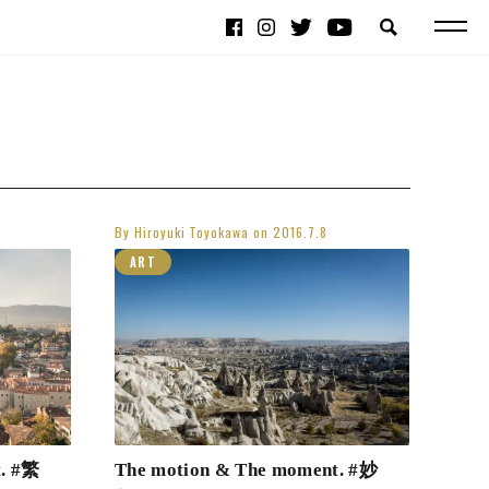
By
Hiroyuki Toyokawa
on
2016.7.8
ART
t. #繁
The motion & The moment. #妙