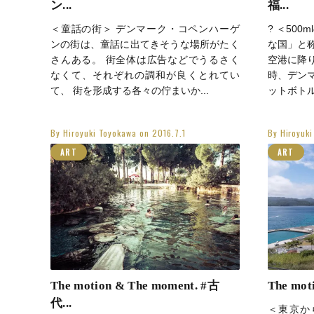
ン...
福...
＜童話の街＞ デンマーク・コペンハーゲ
? ＜500
ンの街は、童話に出てきそうな場所がたく
な国」と
さんある。 街全体は広告などでうるさく
空港に降
なくて、それぞれの調和が良くとれてい
時、デンマ
て、 街を形成する各々の佇まいか...
ットボトルの
By
Hiroyuki Toyokawa
on
2016.7.1
By
Hiroyuk
ART
ART
The motion & The moment. #古
The moti
代...
＜東京か