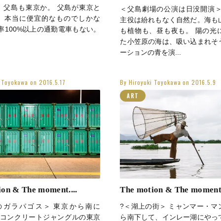
、父島も東京か。 父島が東京と
＜父島劇場の公演は日没開演＞
、本当に便宜的なものでしかな
主役は紛れもなく自然だ。海も
率100%以上の通勤電車もない。
も植物も、昼も夜も。 陽の光
た小笠原の海は、吸い込まれそ
ーションの青を演...
i Toyokawa
on
2016.5.17
By
Hiroyuki Toyokawa
on
2016.5.9
ART
The motion & The moment.
on & The moment....
?＜湖上の街＞ ミャンマー・マ
のガラパゴス＞ 東京から南に
ら南下して、インレー湖にやっ
m。コンクリートジャングルの東京