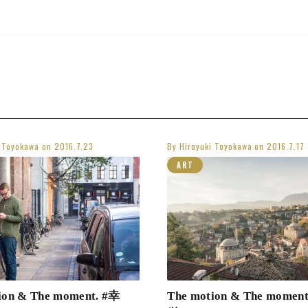
i Toyokawa
on
2016.7.23
By
Hiroyuki Toyokawa
on
2016.7.17
ART
ion & The moment. #幸
The motion & The momen