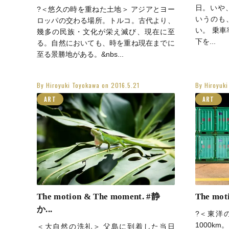
日。いや
?＜悠久の時を重ねた土地＞ アジアとヨー
いうのも
ロッパの交わる場所。トルコ。古代より、
い。 乗車
幾多の民族・文化が栄え滅び、現在に至
下を...
る。自然においても、時を重ね現在までに
至る景勝地がある。&nbs...
By
Hiroyuki Toyokawa
on
2016.5.21
By
Hiroyuk
ART
ART
The motion & The moment. #静
The moti
か...
?＜東洋
1000k
＜大自然の洗礼＞ 父島に到着した当日