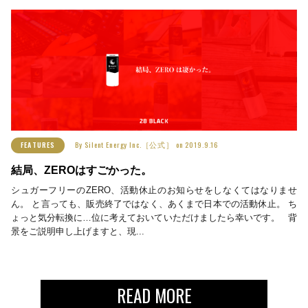
By
Silent Energy Inc.［公式］
on
2019.9.16
FEATURES
結局、ZEROはすごかった。
シュガーフリーのZERO、活動休止のお知らせをしなくてはなりませ
ん。 と言っても、販売終了ではなく、あくまで日本での活動休止。 ち
ょっと気分転換に…位に考えておいていただけましたら幸いです。 背
景をご説明申し上げますと、現...
READ MORE